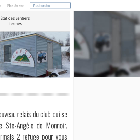
s
Plan du site
État des Sentiers:
fermés
uveau relais du club qui se
e Ste-Angèle de Monnoir.
ormais 2 refuge pour vous