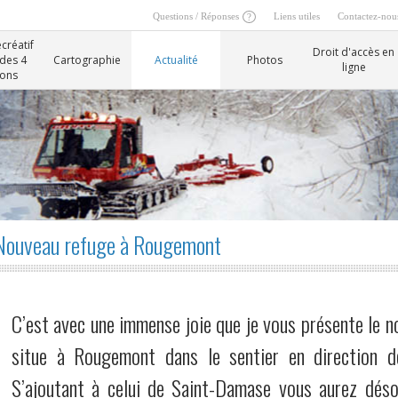
Questions / Réponses
Liens utiles
Contactez-nou
créatif
Droit d'accès en
 des 4
Cartographie
Actualité
Photos
ligne
sons
Nouveau refuge à Rougemont
C’est avec une immense joie que je vous présente le no
situe à Rougemont dans le sentier en direction d
S’ajoutant à celui de Saint-Damase vous aurez dés