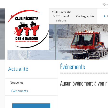
Ques
Club Récréatif
V.T.T. des 4
Cartographie
Act
saisons
Événements
Actualité
Aucun événement à venir
Nouvelles
Événements